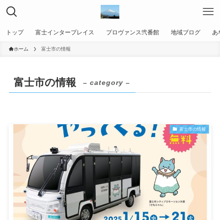
トップ
富士インタープレイス
プロヴァンス弐番館
地域ブログ
あ
ホーム
富士市の情報
富士市の情報
– category –
富士市の情報